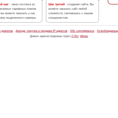
ой шаг
- заказ хостинга из
Шаг третий
- создание сайта. Вы
агаемых тарифных планов.
можете заказать сайт любой
 вы можете заказать у нас
сложности, связавшись с нашим
овку выделенного сервера.
специалистом.
я доменов
·
Аренда, покупка и продажа IP-адресов
·
SSL-сертификаты
·
Освобождающи
Домен зарегистрирован через
i7.RU
.
Whois