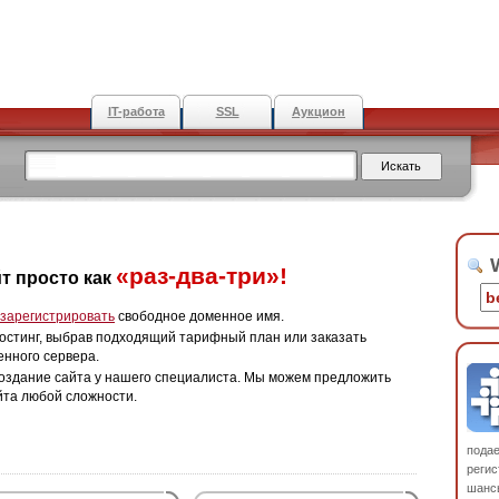
IT-работа
SSL
Аукцион
W
«раз-два-три»!
т просто как
зарегистрировать
свободное доменное имя.
остинг, выбрав подходящий тарифный план или заказать
енного сервера.
оздание сайта у нашего специалиста. Мы можем предложить
йта любой сложности.
пода
регис
шанс