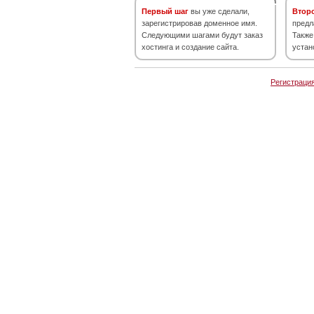
Первый шаг
вы уже сделали,
Втор
зарегистрировав доменное имя.
предл
Следующими шагами будут заказ
Также
хостинга и создание сайта.
устан
Регистраци